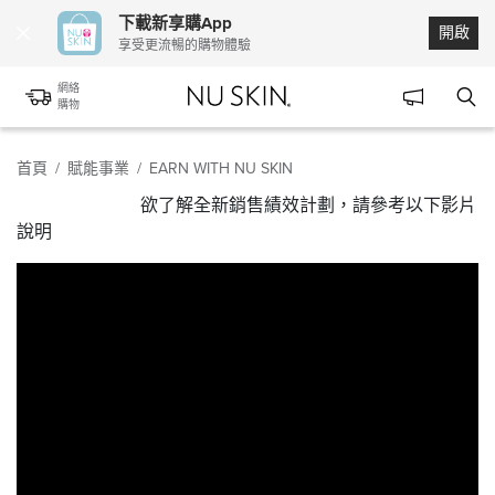
下載新享購App
開啟
享受更流暢的購物體驗
網絡
購物
首頁
/
賦能事業
/
EARN WITH NU SKIN
欲了解全新銷售績效計劃，請參考以下影片
說明