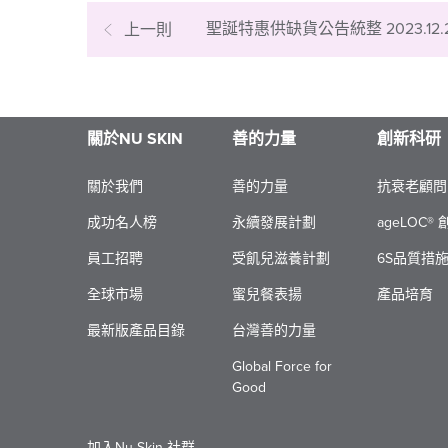
聖誕特惠供缺貨公告統整 2023.12.
上一則
關於NU SKIN
善的力量
創新科研
關於我們
善的力量
抗衰老顧問
成功名人榜
永續發展計劃
ageLOC®
員工招聘
受飢兒滋養計劃
6S品質措施
全球市場
蜜兒餐表揚
產品培育​
最新版產品目錄
台灣善的力量
Global Force for
Good
加入Nu Skin 社群