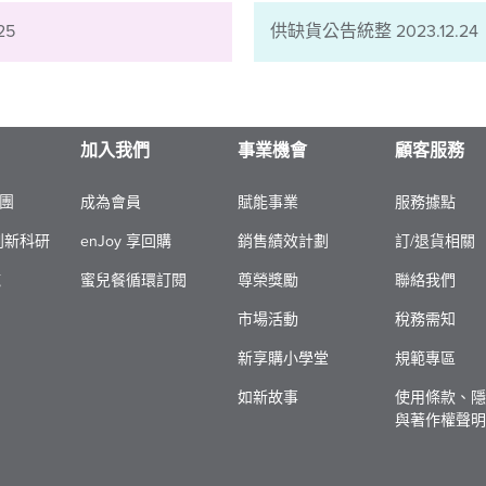
25
供缺貨公告統整 2023.12.24
加入我們
事業機會
顧客服務
團​
成為會員
賦能事業
服務據點
 創新科研​
enJoy 享回購
銷售績效計劃
訂/退貨相關
​
蜜兒餐循環訂閱
尊榮獎勵
聯絡我們
市場活動
稅務需知
新享購小學堂
規範專區
如新故事
使用條款、隱
與著作權聲明