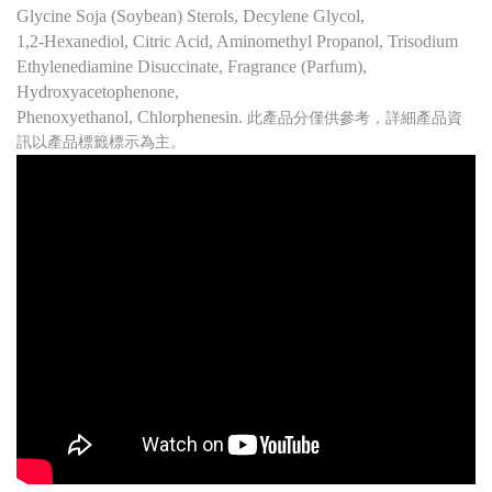
Glycine Soja (Soybean) Sterols, Decylene Glycol,
1,2-Hexanediol, Citric Acid, Aminomethyl Propanol, Trisodium
Ethylenediamine Disuccinate, Fragrance (Parfum),
Hydroxyacetophenone,
Phenoxyethanol, Chlorphenesin.
此產品分僅供參考，詳細產品資
訊以產品標籤標示為主。