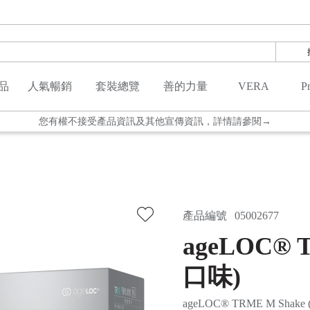
🎯警惕非官方管道，遠離假貨陷阱！👉
品
人氣暢銷
套裝總覽
善的力量
VERA
P
重要】使用本網站視為您同意並接受本網站的cookie分析與追蹤👉查看
您有權不接受產品資訊及其他宣傳資訊，詳情請參閱→
請勿購買及使用任何來源不明之產品。詳情請見 👉
🎯警惕非官方管道，遠離假貨陷阱！👉
重要】使用本網站視為您同意並接受本網站的cookie分析與追蹤👉查看
產品編號
05002677
ageLOC®
口味)
ageLOC® TRME M Shake (V