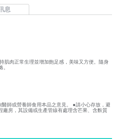
訊息
持肌肉正常生理並增加飽足感，美味又方便。隨身
略。
詢醫師或營養師食用本品之意見。 ●請小心存放，避
製程廠房，其設備或生產管線有處理含芒果、含麩質