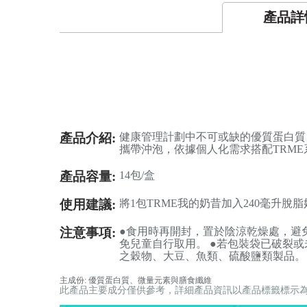
產品詳
產品介紹:
健康管理計劃中不可或缺的優質蛋白質
攜帶沖泡，依據個人化需求搭配TRM
產品容量:
14包/盒
使用建議:
將1包TRME我的奶昔加入240毫升
注意事項:
●食用時再開封，置於陰涼乾燥處，避
免兒童自行取用。 ●若包裝袋已破裂
之穀物、大豆、魚類、硫酸鹽類製品。
主成份: 優質蛋白質、微量元素與膳食纖維
此產品主要成分僅供參考，詳細產品資訊以產品標籤標示