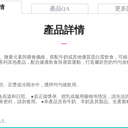
情
產品QA
更多
產品詳情
、微量元素與膳食纖維，搭配牛奶或其他優質蛋白質飲食，可維
E系列其他產品，配合健康飲食與適當運動，打造屬於您的均勻攻
脫脂奶、豆漿或冷開水中，攪拌均勻後飲用。
免高溫和日照。 ●若正值懷孕、授乳或服用藥物等情況，請先洽
或未密封，請勿食用。 ●本產品含有牛奶、羊奶及其製品。生產
為主。