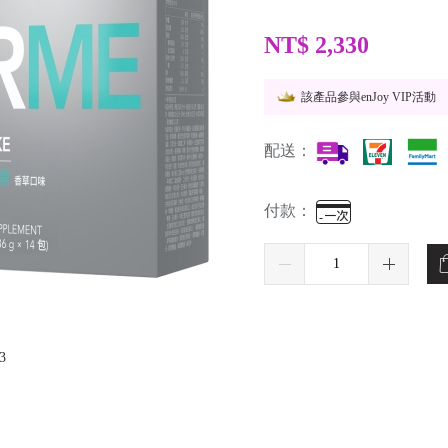
NT$
2,330
該產品參與enJoy VIP活動
配送：
付款：
3