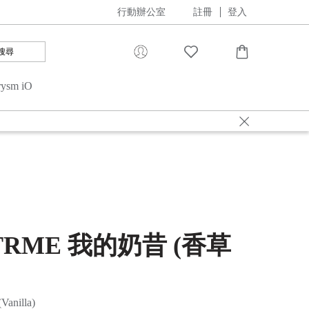
行動辦公室
註冊
登入
搜尋
rysm iO
詳情
詳情
 TRME 我的奶昔 (香草
anilla)